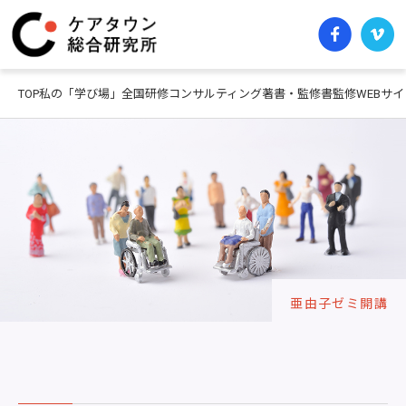
TOP
私の「学び場」
全国研修
コンサルティング
著書・監修書
監修WEBサイ
亜由子ゼミ開講