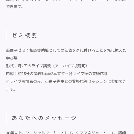
できます。
ゼミ概要
亜由子ゼミ：相談援助職としての価値を身に付けることを核に据えた
学び場
形式：月2回のライブ講義（アーカイブ視聴可）
内容：約25分の講義動画×2本立て＋各ライブ後の質疑応答
※ライブ参加者のみ、亜由子先生との質疑応答セッションに参加でき
ます。
あなたへのメッセージ
30年以上、ソーシャルワーカーとして、ケアマネジャーとして、講師