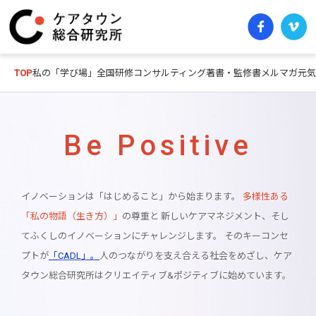
TOP
私の「学び場」
全国研修
コンサルティング
著書・監修書
メルマガ元気
Be Positive
イノベーションは「はじめること」から始まります。
多様性ある
「私の物語（生き方）」
の尊重と 新しいケアマネジメント、そし
てふくしのイノベーションにチャレンジします。
そのキーコンセ
プトが
「CADL」。
人のつながりを支え合える社会をめざし、ケア
タウン総合研究所はクリエイティブ&ポジティブに始めています。