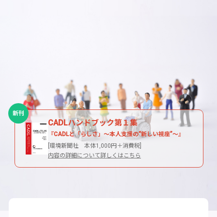
新刊
CADLハンドブック第１集
『CADLと「らしさ」〜本人支援の“新しい視座”〜』
[環境新聞社 本体1,000円＋消費税]
内容の詳細について詳しくはこちら