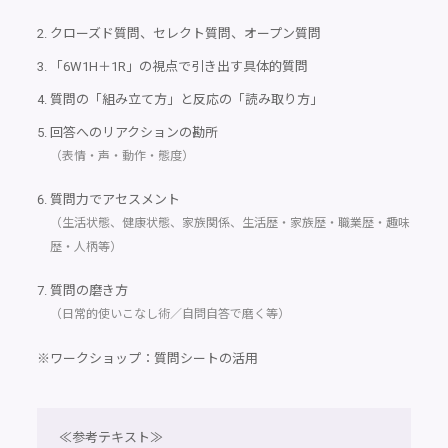
クローズド質問、セレクト質問、オープン質問
「6W1H＋1R」の視点で引き出す具体的質問
質問の「組み立て方」と反応の「読み取り方」
回答へのリアクションの勘所
（表情・声・動作・態度）
質問力でアセスメント
（生活状態、健康状態、家族関係、生活歴・家族歴・職業歴・趣味
歴・人柄等）
質問の磨き方
（日常的使いこなし術／自問自答で磨く等）
※ワークショップ：質問シートの活用
≪参考テキスト≫