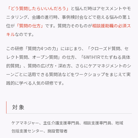
「どう質問したらいいんだろう」
と悩んだ時はアセスメントやモ
ニタリング、会議の進行時、事例検討会などで抱える悩みの第１
位が
「質問の仕方」
です。質問力そのものが
相談援助職の必須ス
キル
なのです。
この研修「質問力4つの力」にはじまり、「クローズド質問、セ
レクト質問、オープン質問」の仕方、「6W1H1Rでたずねる具体
的質問」、質問の広げ方・深め方、さらにケアマネジメントのシ
ーンごとに活用できる質問法などをワークショップをまじえて実
践的に学べる人気の研修です。
対象
ケアマネジャー、主任介護支援専門員、相談支援専門員、地域
包括支援センター、施設管理者