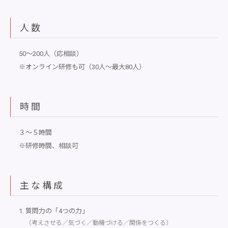
人数
50～200人（応相談）
※オンライン研修も可（30人～最大80人）
時間
３～５時間
※研修時間、相談可
主な構成
質問力の「4つの力」
（考えさせる／気づく／動機づける／関係をつくる）