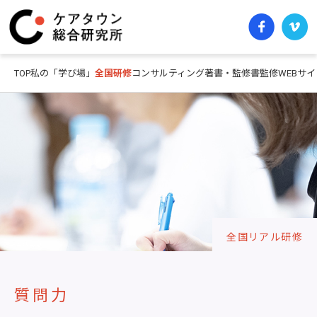
TOP
私の「学び場」
全国研修
コンサルティング
著書・監修書
監修WEBサイ
全国リアル研修
質問力